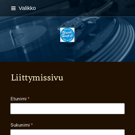
Siirry
Valikko
sivun
sisältöön
Uriah Heep Suomi Finla
Liittymissivu
Etunimi
*
Sukunimi
*