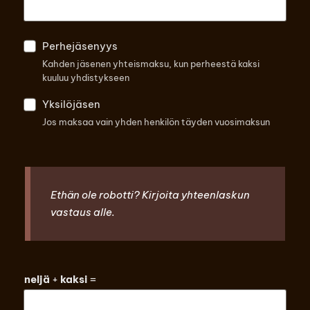
Perhejäsenyys
Kahden jäsenen yhteismaksu, kun perheestä kaksi
kuuluu yhdistykseen
Yksilöjäsen
Jos maksaa vain yhden henkilön täyden vuosimaksun
Ethän ole robotti? Kirjoita yhteenlaskun
vastaus alle.
neljä
+
kaksi
=